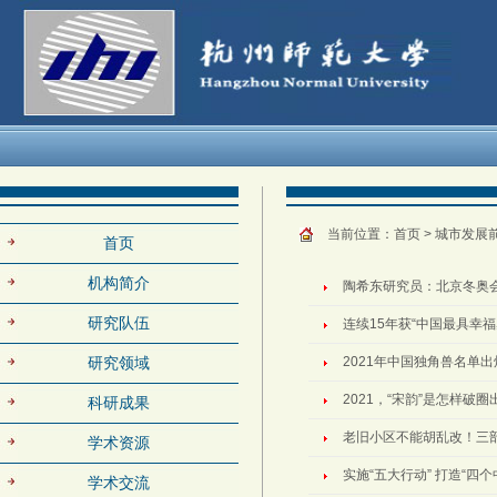
当前位置：
首页
>
城市发展
首页
机构简介
陶希东研究员：北京冬奥
研究队伍
连续15年获“中国最具幸
研究领域
2021年中国独角兽名单出
2021，“宋韵”是怎样破
科研成果
老旧小区不能胡乱改！三部
学术资源
实施“五大行动” 打造“四
学术交流