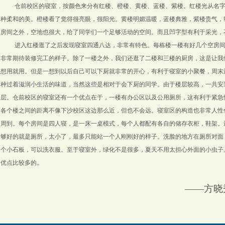
仓前校区的寝室，按颜色来分有红楼、橙楼、黄楼、蓝楼、紫楼。红楼光从名
种柔和的美。橙楼看了觉得很亮眼，很阳光。黄楼明媚温暖，蓝楼典雅，紫楼贵气，
房间之外，空地也很大，给了同学们一个足够活动的空间。而且凹字型有利于采光，
进入红楼逛了之后发现寝室四通八达，非常有特色。每栋楼一楼有好几个空房
非常期待装修完工的样子。除了一楼之外，我们还逛了二楼和三楼的厨房，这是让我
想用就用。但是一想到以后自己可以下厨就非常的开心，有利于寝室的小聚餐，周末
种过着滋润小生活的味道，当然这些是相对于会下厨的同学。由于楼层较高，一共安
层。仓前校区的寝室还有一个优点在于，一楼有办公区以及公用厕所，这有利于紧急
各个楼之间的距离不像下沙校区这边那么近，但也不会远。寝室区的构造也非常人性
周到。每个房间是四人寝，是一床一桌模式，每个人都配有各自的储存衣柜，鞋架。
够好的就是厕所，太小了，最多只能站一个人刚刚好的样子。洗脸的地方在厕所对面
个小石板，可以洗衣服。至于寝室外，绿化不是很多，夏天不用太担心外面的小虫子
优点比较多的。
——方晓