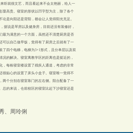
字来听就很文艺，而且看起来不会太艳丽，给人一
彰显高贵。寝室的形状以凹字型为主，除了各个
不论是向阳还是背阳，都会让人觉得阳光充足。
间，据说是琴房以及健身房，目前还没有装修好，
们最为满意的一个方面，虽然还不清楚厨房是否
还可以自己做早饭，觉得有了厨房之后就有了一
装了四个电梯，电梯为
3+1
形式，且分单层以及双
情况的解决。寝室离教学区的距离也是挺近的，
化，每栋寝室楼设置了残疾人通道，考虑的非常
还很贴心的设置了床头小盒子。寝室唯一觉得不
，两个分别在寝室靠门的左右侧。阳台配备了一
。总的来说，仓前校区的寝室比起下沙寝室还是
秀、周玲俐